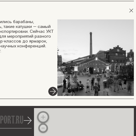
нились барабаны,
ь, такие катушки — самый
нспортировки. Сейчас УКТ
для мероприятий разного
ер-классов до ярмарок,
 научных конференций.
.
port.ru