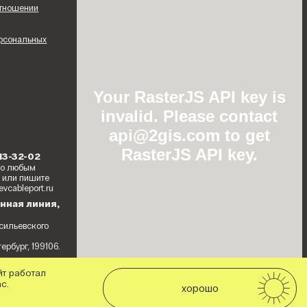
отношении
ерсональных
Your RasterJS API key is
invalid. Please contact
api@2gis.com to get
RasterJS API key.
213-32-02
по любым
 или пишите
evcableport.ru
нная линия,
асильевского
ербург, 199106.
йт работал
с.
хорошо
поддержка:
Работает на API 2ГИС
n
Weinberg
Открыть в 2ГИС
Лицензионное соглашение