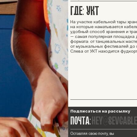
ГДЕ: УКТ
На участке кабельной тары хра
на которые наматывается кабел
удобный способ хранения и тра
— самая популярная площадка 
формата: от танцевальных маст
от музыкальных фестивалей до
Слева от УКТ находится фудкорт
Подписаться на рассылку
hey@sevcable
ПОЧТА:
Оставляя свою почту, вы