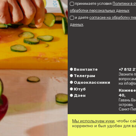
принимаете условия
Политики в 
обработки персональных данных
и даете
согласие на обработку п
данных
.
●
Вконтакте
+7 812 
Звоните 
●
Телеграм
вопросам
●
Одноклассники
на info@s
●
Ютуб
Кожеве
40,
●
Дзен
Гавань В
острова,
Санкт-Пет
Мы используем куки
, чтобы са
корректно и был удобен для ва
© Севкабель Порт
дизайн:
Ten ten te