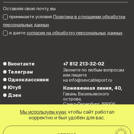
Оставляя свою почту, вы
принимаете условия
Политики в отношении обработки
персональных данных
и даете
согласие на обработку персональных данных
.
●
Вконтакте
+7 812 213-32-02
Звоните по любым вопросам
●
Телеграм
или пишите
●
Одноклассники
на info@sevcableport.ru
●
Ютуб
Кожевенная линия, 40,
Гавань Васильевского
●
Дзен
острова,
Санкт-Петербург, 199106.
Мы используем куки
, чтобы сайт работал
корректно и был удобен для вас.
© Севкабель Порт
дизайн:
Ten ten ten
поддержка: