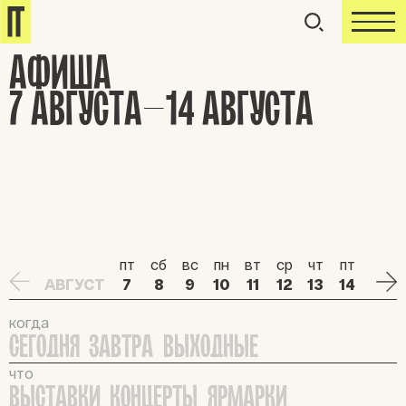
АФИША
7
АВГУСТА
–
14
АВГУСТА
пт
сб
вс
пн
вт
ср
чт
пт
сб
АВГУСТ
7
8
9
10
11
12
13
14
15
когда
СЕГОДНЯ
ЗАВТРА
ВЫХОДНЫЕ
что
ВЫСТАВКИ
КОНЦЕРТЫ
ЯРМАРКИ