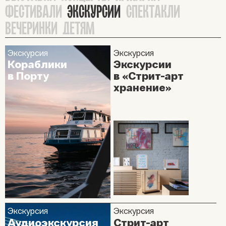
ФЕСТИВАЛИ
ЭКСКУРСИИ
СПЕКТАКЛИ
ВЕЧЕРИНКИ
ДЕТЯМ
Экскурсия
Экскурсия
Кораблики
Экскурсии
в Порту
в «Стрит-арт
хранение»
Экскурсия
Экскурсия
Аудиоэкскурсия
Стрит-арт