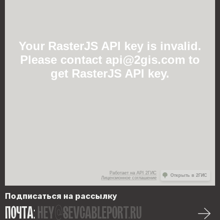
Your RasterJS API key is invalid.
Please contact api@2gis.com to
get RasterJS API key.
Работает на API 2ГИС
Открыть в 2ГИС
Лицензионное соглашение
Подписаться на рассылку
ПОЧТА:
hey@sevcableport.ru