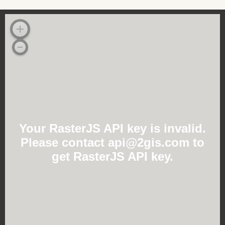
Your RasterJS API key is invalid.
Please contact api@2gis.com to
get RasterJS API key.