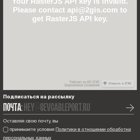
Your RasterJS API key is invalid.
Please contact api@2gis.com to
get RasterJS API key.
Работает на API 2ГИС
Открыть в 2ГИС
Лицензионное соглашение
Подписаться на рассылку
ПОЧТА:
hey@sevcableport.ru
Оставляя свою почту, вы
принимаете условия
Политики в отношении обработки
персональных данных