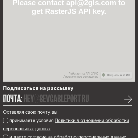
Please contact api@2gis.com to
get RasterJS API key.
Работает на API 2ГИС
Открыть в 2ГИС
Лицензионное соглашение
Подписаться на рассылку
ПОЧТА:
hey@sevcableport.ru
Оставляя свою почту, вы
принимаете условия
Политики в отношении обработки
персональных данных
и даете
согласие на обработку персональных данных
.