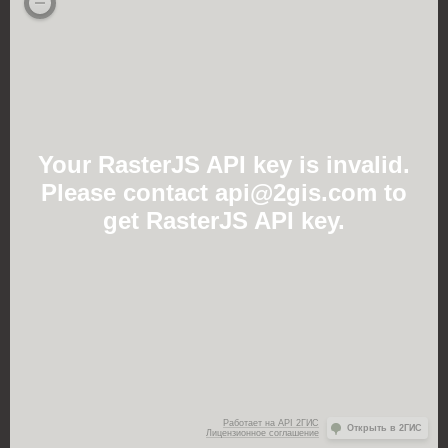
Your RasterJS API key is invalid.
Please contact api@2gis.com to
get RasterJS API key.
Работает на API 2ГИС
Открыть в 2ГИС
Лицензионное соглашение