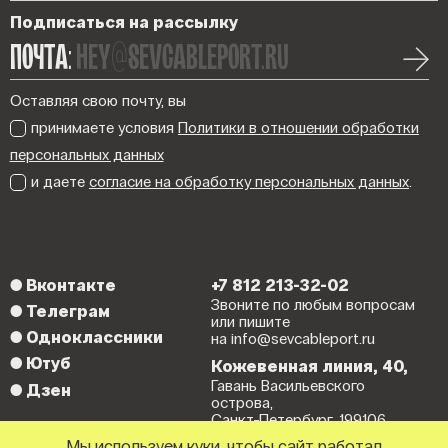
Подписаться на рассылку
ПОЧТА:
hey@sevcableport.ru
Оставляя свою почту, вы
принимаете условия
Политики в отношении обработки
персональных данных
и даете
согласие на обработку персональных данных
.
●
Вконтакте
+7 812 213-32-02
Звоните по любым вопросам
●
Телеграм
или пишите
●
Одноклассники
на info@sevcableport.ru
●
Ютуб
Кожевенная линия, 40,
Гавань Васильевского
●
Дзен
острова,
Санкт-Петербург, 199106.
Мы используем куки
, чтобы сайт работал