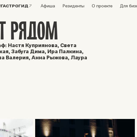
ГАСТРОГИД
Афиша
Резиденты
О проекте
Для биз
Т РЯДОМ
аф: Настя Куприянова, Света
ая, Забуга Дима, Ира Палкина,
а Валерия, Анна Рыжова, Лаура
а