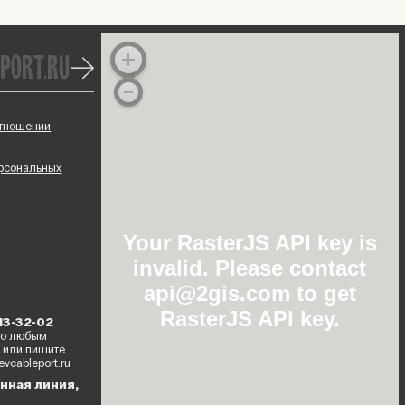
port.ru
отношении
ерсональных
Your RasterJS API key is
invalid. Please contact
api@2gis.com to get
RasterJS API key.
213-32-02
по любым
 или пишите
evcableport.ru
нная линия,