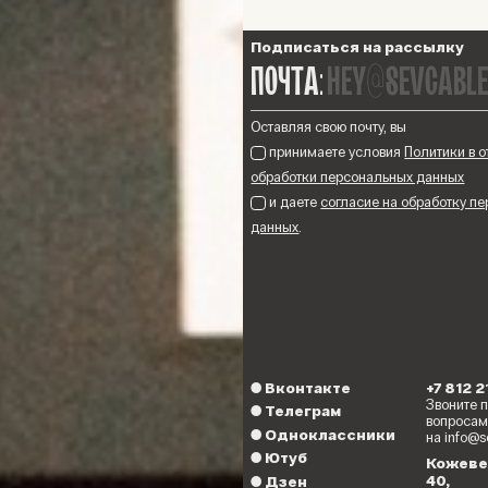
Подписаться на рассылку
hey@sevcable
ПОЧТА:
Оставляя свою почту, вы
принимаете условия
Политики в 
обработки персональных данных
и даете
согласие на обработку п
данных
.
●
Вконтакте
+7 812 
Звоните 
●
Телеграм
вопросам
●
Одноклассники
на info@s
●
Ютуб
Кожеве
40,
●
Дзен