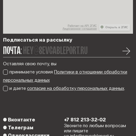
Работает на API 2ГИС
Открыть в 2ГИС
Лицензионное соглашение
Подписаться на рассылку
ПОЧТА:
hey@sevcableport.ru
Оставляя свою почту, вы
принимаете условия
Политики в отношении обработки
персональных данных
и даете
согласие на обработку персональных данных
.
●
Вконтакте
+7 812 213-32-02
Звоните по любым вопросам
●
Телеграм
или пишите
●
Одноклассники
на info@sevcableport.ru