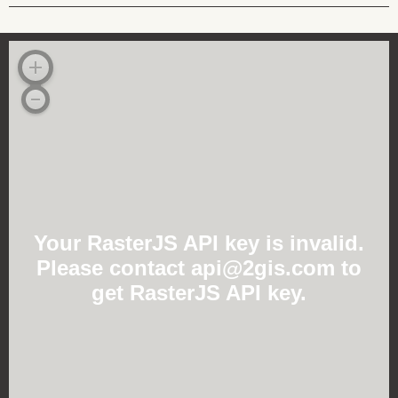
Your RasterJS API key is invalid.
Please contact api@2gis.com to
get RasterJS API key.