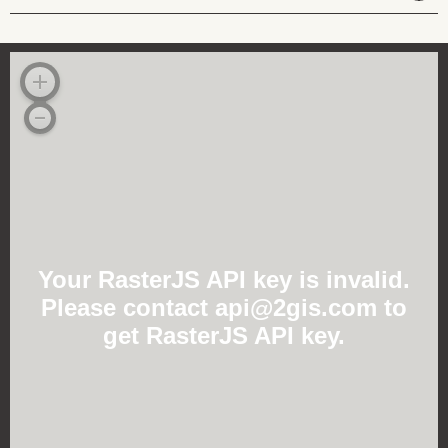
Your RasterJS API key is invalid.
Please contact api@2gis.com to
get RasterJS API key.