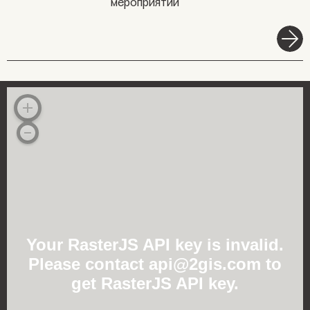
мероприятий
Your RasterJS API key is invalid.
Please contact api@2gis.com to
get RasterJS API key.