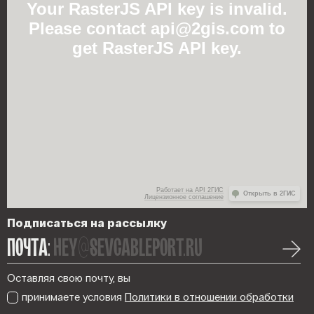
Your RasterJS API key is invalid.
Please contact api@2gis.com to
get RasterJS API key.
Работает на API 2ГИС
Открыть в 2ГИС
Лицензионное соглашение
Подписаться на рассылку
ПОЧТА:
hey@sevcableport.ru
Оставляя свою почту, вы
принимаете условия
Политики в отношении обработки