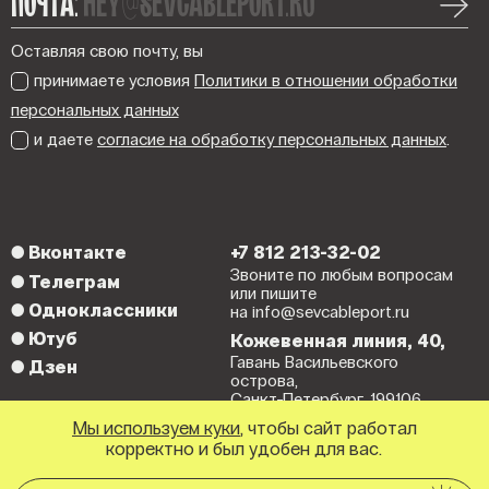
ПОЧТА:
hey@sevcableport.ru
Оставляя свою почту, вы
принимаете условия
Политики в отношении обработки
персональных данных
и даете
согласие на обработку персональных данных
.
●
Вконтакте
+7 812 213-32-02
Звоните по любым вопросам
●
Телеграм
или пишите
●
Одноклассники
на info@sevcableport.ru
●
Ютуб
Кожевенная линия, 40,
Гавань Васильевского
●
Дзен
острова,
Санкт-Петербург, 199106.
Мы используем куки
, чтобы сайт работал
корректно и был удобен для вас.
© Севкабель Порт
дизайн:
Ten ten ten