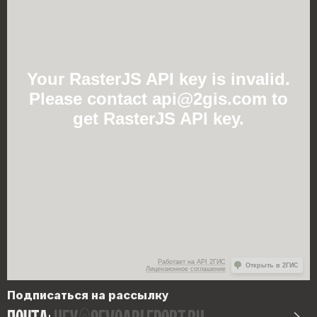
Your RasterJS API key is invalid.
Please contact api@2gis.com to
get RasterJS API key.
Работает на API 2ГИС
Открыть в 2ГИС
Лицензионное соглашение
Подписаться на рассылку