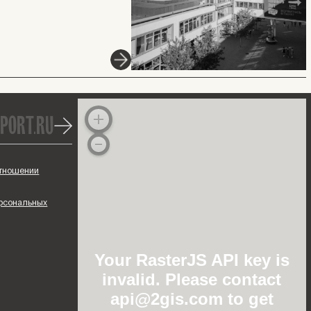
port.ru
отношении
ерсональных
Your RasterJS API key is
invalid. Please contact
api@2gis.com to get