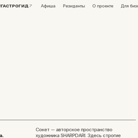
ГАСТРОГИД
Афиша
Резиденты
О проекте
Для биз
Cокет — авторское пространство
а.
художника SHARPDARI. Здесь строгие