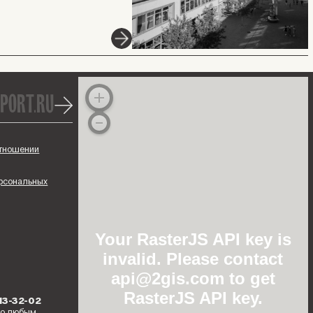
port.ru
отношении
ерсональных
Your RasterJS API key is
invalid. Please contact
api@2gis.com to get
RasterJS API key.
213-32-02
по любым