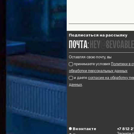
Подписаться на рассылку
hey@sevcable
ПОЧТА:
Оставляя свою почту, вы
принимаете условия
Политики в 
обработки персональных данных
и даете
согласие на обработку п
данных
.
●
Вконтакте
+7 812 
Звоните 